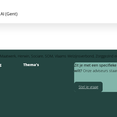
 AI (Gent)
ep Maatwerk, Herwin, Sociare, SOM, Vlaams Welzijnsverbond, Zorggezind e
g
Thema's
Zit je met een specifiek
wilt?
Onze adviseurs staan 
Stel je vraag