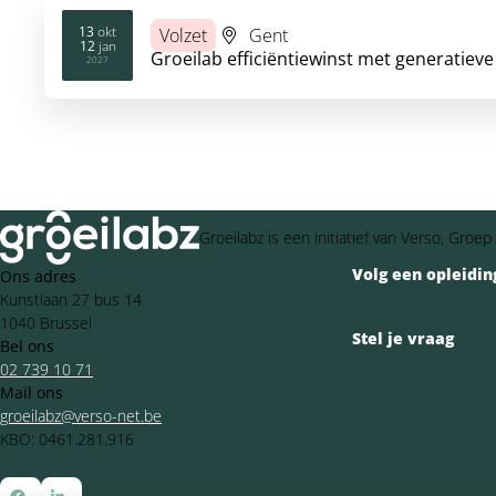
13
okt
Volzet
Gent
12
jan
2026
Groeilab efficiëntiewinst met generatieve
2027
Groeilabz is een initiatief van Verso, Gro
Volg een opleidin
Ons adres
Kunstlaan 27 bus 14
1040 Brussel
Stel je vraag
Bel ons
02 739 10 71
Mail ons
groeilabz@verso-net.be
KBO: 0461.281.916