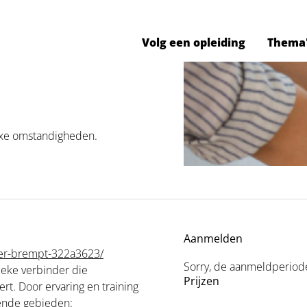
Volg een opleiding
Thema
lexe omstandigheden.
Aanmelden
-der-brempt-322a3623/
Sorry, de aanmeldperiode 
ieke verbinder die
Prijzen
rt. Door ervaring en training
ende gebieden: ‍