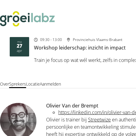
09:30
- 13:00
Provinciehuis Vlaams-Brabant
ma
27
Workshop leiderschap: inzicht in impact
2026
apr
Train je focus op wat wél werkt, zelfs in comp
Over
Sprekers
Locatie
Aanmelden
Olivier Van der Brempt
https://linkedin.com/in/olivier-van
Olivier is trainer bij
Streetwize
en authent
persoonlijke en teamontwikkeling stimulee
heeft hij expertise ontwikkeld op de volg