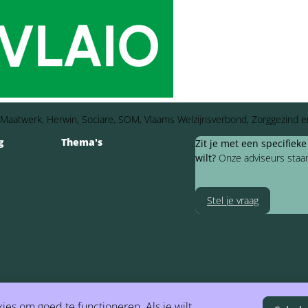
ep Maatwerk, Herwin, Sociare, SOM, Vlaams Welzijnsverbond, Zorggezind e
g
Thema's
Zit je met een specifiek
wilt?
Onze adviseurs staan 
Stel je vraag
es om goed te functioneren. Als je wilt