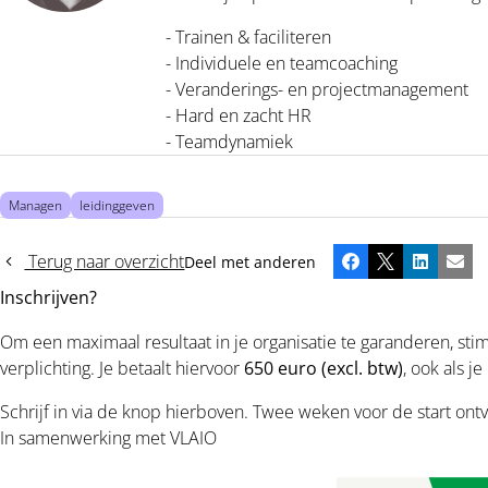
- Trainen & faciliteren
- Individuele en teamcoaching
- Veranderings- en projectmanagement
- Hard en zacht HR
- Teamdynamiek
Managen
leidinggeven
Terug naar overzicht
Deel met anderen
Facebook
X
LinkedIn
E-ma
Inschrijven?
Om een maximaal resultaat in je organisatie te garanderen, 
verplichting. Je betaalt hiervoor
650 euro (excl. btw)
, ook als j
Schrijf in via de knop hierboven. Twee weken voor de start ont
In samenwerking met VLAIO