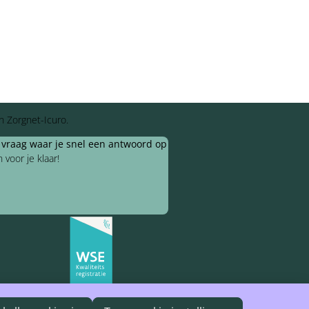
n Zorgnet-Icuro.
e vraag waar je snel een antwoord op
voor je klaar!