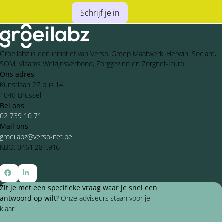
Schrijf je in
Groeilabz is een initiatief van Verso, Groep Maatwerk, Herwin, Sociare,
SOM, Vlaams Welzijnsverbond, Zorggezind en Zorgnet-Icuro.
Ons adres
Kunstlaan 27 bus 14
1040 Brussel
Bel ons
02 739 10 71
Mail ons
groeilabz@verso-net.be
KBO: 0461.281.916
Ga
Ga
Zit je met een specifieke vraag waar je snel een
naar
naar
antwoord op wilt?
Onze adviseurs staan voor je
Facebook
LinkedIn
klaar!