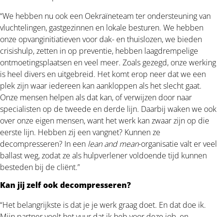
“We hebben nu ook een Oekraïneteam ter ondersteuning van
vluchtelingen, gastgezinnen en lokale besturen. We hebben
onze opvanginitiatieven voor dak- en thuislozen, we bieden
crisishulp, zetten in op preventie, hebben laagdrempelige
ontmoetingsplaatsen en veel meer. Zoals gezegd, onze werking
is heel divers en uitgebreid. Het komt erop neer dat we een
plek zijn waar iedereen kan aankloppen als het slecht gaat.
Onze mensen helpen als dat kan, of verwijzen door naar
specialisten op de tweede en derde lijn. Daarbij waken we ook
over onze eigen mensen, want het werk kan zwaar zijn op die
eerste lijn. Hebben zij een vangnet? Kunnen ze
decompresseren? In een
lean and mean
-organisatie valt er veel
ballast weg, zodat ze als hulpverlener voldoende tijd kunnen
besteden bij de cliënt.”
Kan jij zelf ook decompresseren?
“Het belangrijkste is dat je je werk graag doet. En dat doe ik.
Mijn partner voelt het vuur dat ik heb voor deze job, en