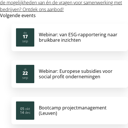
de mogelijkheden van én de vragen voor samenwerking met
bedrijven? Ontdek ons aanbod!
Volgende events
do
Webinar: van ESG-rapportering naar
17
bruikbare inzichten
2026
sep
di
Webinar: Europese subsidies voor
22
social profit ondernemingen
2026
sep
Bootcamp projectmanagement
05
okt
14
dec
(Leuven)
2026
2026