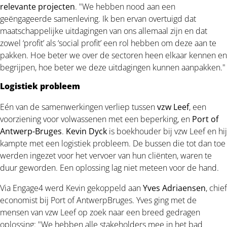
relevante projecten
. "We hebben nood aan een
geëngageerde samenleving. Ik ben ervan overtuigd dat
maatschappelijke uitdagingen van ons allemaal zijn en dat
zowel ‘profit’ als ‘social profit’ een rol hebben om deze aan te
pakken. Hoe beter we over de sectoren heen elkaar kennen en
begrijpen, hoe beter we deze uitdagingen kunnen aanpakken."
Logistiek probleem
Eén van de samenwerkingen verliep tussen
vzw Leef
, een
voorziening voor volwassenen met een beperking, en
Port of
Antwerp-Bruges
.
Kevin Dyck
is boekhouder bij vzw Leef en hij
kampte met een logistiek probleem. De bussen die tot dan toe
werden ingezet voor het vervoer van hun cliënten, waren te
duur geworden. Een oplossing lag niet meteen voor de hand.
Via Engage4 werd Kevin gekoppeld aan
Yves Adriaensen
, chief
economist bij Port of AntwerpBruges. Yves ging met de
mensen van vzw Leef op zoek naar een breed gedragen
oplossing: "We hebben alle stakeholders mee in het bad