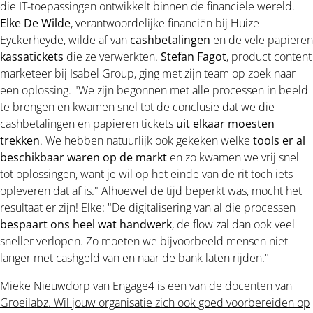
die IT-toepassingen ontwikkelt binnen de financiële wereld.
Elke De Wilde
, verantwoordelijke financiën bij Huize
Eyckerheyde, wilde af van
cashbetalingen
en de vele papieren
kassatickets
die ze verwerkten.
Stefan Fagot
, product content
marketeer bij Isabel Group, ging met zijn team op zoek naar
een oplossing. "We zijn begonnen met alle processen in beeld
te brengen en kwamen snel tot de conclusie dat we die
cashbetalingen en papieren tickets
uit elkaar moesten
trekken
. We hebben natuurlijk ook gekeken welke
tools er al
beschikbaar waren op de markt
en zo kwamen we vrij snel
tot oplossingen, want je wil op het einde van de rit toch iets
opleveren dat af is." Alhoewel de tijd beperkt was, mocht het
resultaat er zijn! Elke: "De digitalisering van al die processen
bespaart ons heel wat handwerk
, de flow zal dan ook veel
sneller verlopen. Zo moeten we bijvoorbeeld mensen niet
langer met cashgeld van en naar de bank laten rijden."
Mieke Nieuwdorp van Engage4 is een van de docenten van
Groeilabz. Wil jouw organisatie zich ook goed voorbereiden op