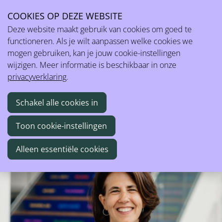
COOKIES OP DEZE WEBSITE
Ope
Toenadering profit en social profit zorgt voor een win-win
Deze website maakt gebruik van cookies om goed te
men
functioneren. Als je wilt aanpassen welke cookies we
mogen gebruiken, kan je jouw cookie-instellingen
Kunnen bedrijven en social-profitondernemingen nog iets van
wijzigen. Meer informatie is beschikbaar in onze
elkaar leren? Mieke Nieuwdorp van Engage4 denkt alvast van
privacyverklaring
.
wel! Zij is expert in skills-based employee volunteering:
maatschappelijk engagement dat vertrekt van de competenties
Schakel alle cookies in
van de medewerkers. Samen met haar collega’s gaat zij op
zoek naar de juiste match tussen bedrijf en sociale
Toon cookie-instellingen
onderneming zodat ze van elkaar kunnen leren. Dit creëert
meerwaarde voor álle partners.
Alleen essentiële cookies