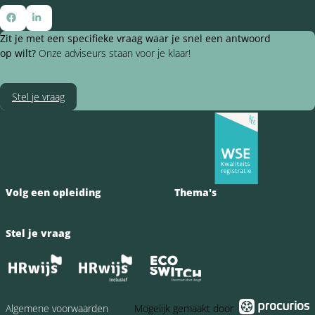
Ga
Ga
Zit je met een specifieke vraag waar je snel een antwoord
naar
naar
op wilt?
Onze adviseurs staan voor je klaar!
Facebook
LinkedIn
Stel je vraag
Volg een opleiding
Thema's
Stel je vraag
Algemene voorwaarden
Mogelijk gemaakt door