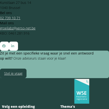
Kunstlaan 27 bus 14
1040 Brussel
Bel ons
02 739 10 71
Mail ons
groeilabz@verso-net.be
KBO: 0461.281.916
Ga
Ga
Zit je met een specifieke vraag waar je snel een antwoord
naar
naar
op wilt?
Onze adviseurs staan voor je klaar!
Facebook
LinkedIn
Stel je vraag
Volg een opleiding
Thema's