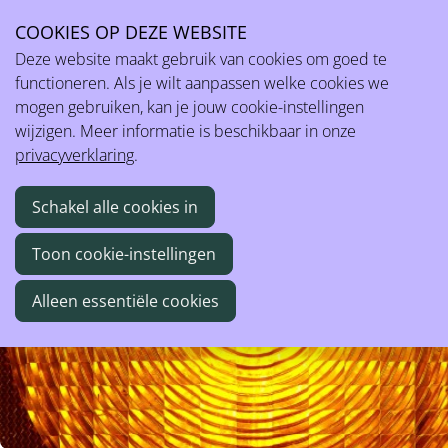
COOKIES OP DEZE WEBSITE
Ope
Knipperlichtmeter fysieke belasting en werkdruk
Deze website maakt gebruik van cookies om goed te
men
functioneren. Als je wilt aanpassen welke cookies we
mogen gebruiken, kan je jouw cookie-instellingen
De ‘Knipperlichtmeter’ bestaat uit twee vragenlijsten, één
wijzigen. Meer informatie is beschikbaar in onze
vragenlijst omtrent fysieke belasting en één over werkdruk.
privacyverklaring
.
Schakel alle cookies in
Toon cookie-instellingen
Alleen essentiële cookies