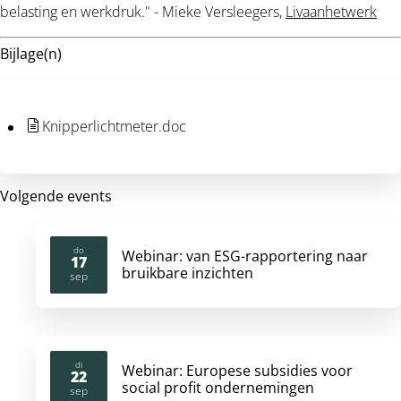
belasting en werkdruk." - Mieke Versleegers,
Livaanhetwerk
Bijlage(n)
Knipperlichtmeter.doc
Volgende events
do
Webinar: van ESG-rapportering naar
17
bruikbare inzichten
2026
sep
di
Webinar: Europese subsidies voor
22
social profit ondernemingen
2026
sep