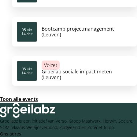
Bootcamp projectmanagement
05
okt
14
dec
(Leuven)
2026
2026
Volzet
05
okt
Groeilab sociale impact meten
14
dec
2026
2026
(Leuven)
Toon alle events
Groeilabz is een initiatief van Verso, Groep Maatwerk, Herwin, Sociare,
SOM, Vlaams Welzijnsverbond, Zorggezind en Zorgnet-Icuro.
Ons adres