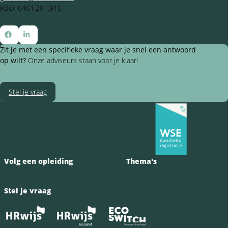
KBO: 0461.281.916
Ga
Ga
Zit je met een specifieke vraag waar je snel een antwoord
naar
naar
op wilt?
Onze adviseurs staan voor je klaar!
Facebook
LinkedIn
Stel je vraag
Volg een opleiding
Thema's
Stel je vraag