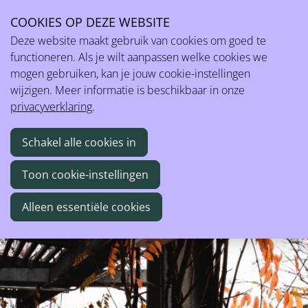
COOKIES OP DEZE WEBSITE
Ope
Voorbeeld exitvragenlijst
Deze website maakt gebruik van cookies om goed te
men
functioneren. Als je wilt aanpassen welke cookies we
mogen gebruiken, kan je jouw cookie-instellingen
Beknopte vragenlijst die als voorbereiding van een exitgesprek
wijzigen. Meer informatie is beschikbaar in onze
gebruikt kan worden.
privacyverklaring
.
Schakel alle cookies in
Toon cookie-instellingen
Alleen essentiële cookies