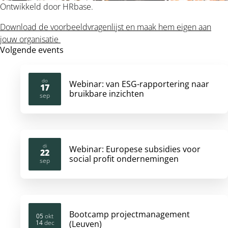
Ontwikkeld door HRbase.
Download de voorbeeldvragenlijst en maak hem eigen aan
jouw organisatie
Volgende events
do
Webinar: van ESG-rapportering naar
17
bruikbare inzichten
2026
sep
di
Webinar: Europese subsidies voor
22
social profit ondernemingen
2026
sep
Bootcamp projectmanagement
05
okt
14
dec
(Leuven)
2026
2026