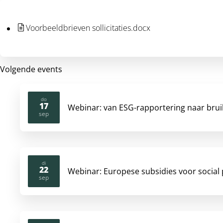
Voorbeeldbrieven sollicitaties.docx
Volgende events
do
17
Webinar: van ESG-rapportering naar brui
2026
sep
di
22
Webinar: Europese subsidies voor social
2026
sep