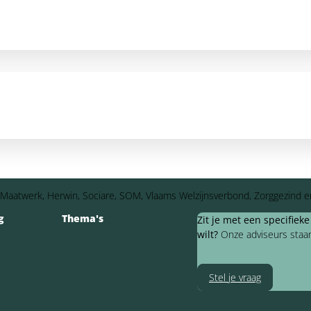
ep Maatwerk, Herwin, Sociare, SOM, Vlaams Welzijnsverbond, Zorggezind e
g
Thema's
Zit je met een specifiek
wilt?
Onze adviseurs staan 
Stel je vraag