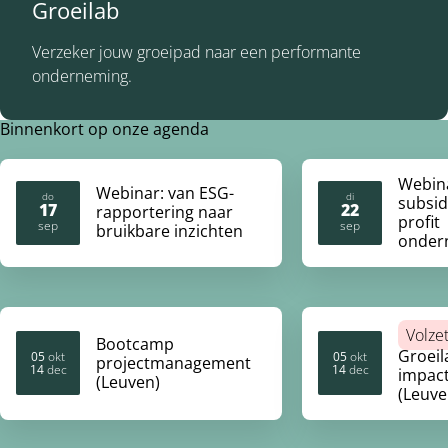
Groeilab
Verzeker jouw groeipad naar een performante
onderneming.
Binnenkort op onze agenda
Webin
Webinar: van ESG-
do
di
subsid
17
22
rapportering naar
profit
2026
2026
sep
sep
bruikbare inzichten
onder
Volze
Bootcamp
Groeil
05
okt
05
okt
projectmanagement
14
dec
14
dec
2026
2026
2026
2026
impac
(Leuven)
(Leuve