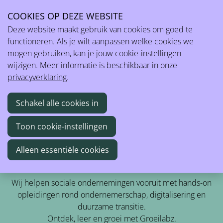
COOKIES OP DEZE WEBSITE
Ope
Sociaal ondernemerschap versterken
Deze website maakt gebruik van cookies om goed te
men
functioneren. Als je wilt aanpassen welke cookies we
Zoek
mogen gebruiken, kan je jouw cookie-instellingen
wijzigen. Meer informatie is beschikbaar in onze
Zoek
privacyverklaring
.
Schakel alle cookies in
Meest bezochte onderwerpen
Subsidiemanagement
Generatieve AI
Toon cookie-instellingen
Managementrapportering
Alleen essentiële cookies
Jouw springplank naar duurzaam en innovatief
ondernemen
Wij helpen sociale ondernemingen vooruit met hands-on
opleidingen rond ondernemerschap, digitalisering en
duurzame transitie.
Ontdek, leer en groei met Groeilabz.