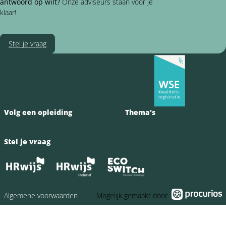
naar
naar
antwoord op wilt?
Onze adviseurs staan voor je
Facebook
LinkedIn
klaar!
Stel je vraag
Volg een opleiding
Thema's
Stel je vraag
Algemene voorwaarden
Mogelijk gemaakt door