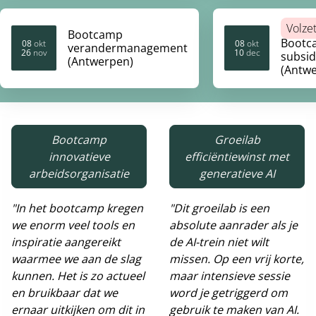
Volze
Bootcamp
Bootc
08
okt
08
okt
verandermanagement
26
nov
10
dec
2026
2026
2026
2026
subsi
(Antwerpen)
(Antw
Bootcamp
Groeilab
innovatieve
efficiëntiewinst met
arbeidsorganisatie
generatieve AI
"In het bootcamp kregen
"Dit groeilab is een
we enorm veel tools en
absolute aanrader als je
inspiratie aangereikt
de AI-trein niet wilt
waarmee we aan de slag
missen. Op een vrij korte,
kunnen. Het is zo actueel
maar intensieve sessie
en bruikbaar dat we
word je getriggerd om
ernaar uitkijken om dit in
gebruik te maken van AI.